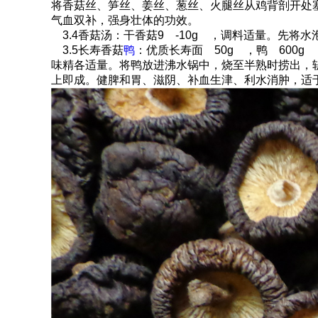
将香菇丝、笋丝、姜丝、葱丝、火腿丝从鸡背剖开处
气血双补，强身壮体的功效。
3.4香菇汤：干香菇9 -10g ，调料适量。
3.5长寿香菇
鸭
：优质长寿面 50g ，鸭 600g
味精各适量。将鸭放进沸水锅中，烧至半熟时捞出，
上即成。健脾和胃、滋阴、补血生津、利水消肿，适