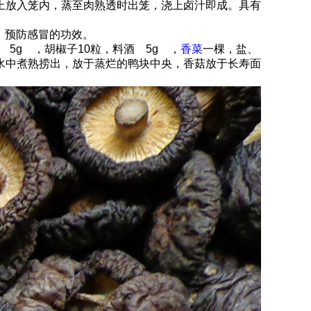
上放入笼内，蒸至肉熟透时出笼，浇上卤汁即成。具有
护肝，预防感冒的功效。
 5g ，胡椒子10粒，料酒 5g ，
香菜
一棵，盐、
水中煮熟捞出，放于蒸烂的鸭块中央，香菇放于长寿面