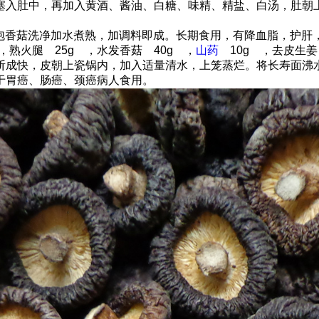
塞入肚中，再加入黄酒、酱油、白糖、味精、精盐、白汤，肚朝
先将水泡香菇洗净加水煮熟，加调料即成。长期食用，有降血脂，
 ，熟火腿 25g ，水发香菇 40g ，
山药
10g ，去皮生姜
斩成快，皮朝上瓷锅内，加入适量清水，上笼蒸烂。将长寿面沸
于胃癌、肠癌、颈癌病人食用。