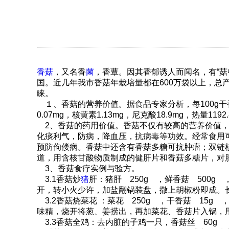
香菇
，又名香
菌
，香蕈。因其香郁诱人而闻名，有“菇
国。近几年我市香菇年栽培量都在600万袋以上，总
睐。
１、香菇的营养价值。据食品专家分析，每100g干香菇中含
0.07mg，核黄素1.13mg，尼克酸18.9mg，热量
2、香菇的药用价值。香菇不仅有较高的营养价值，
化痰利气，防病，降血压，抗病毒等功效。经常食用
预防佝偻病。香菇中还含有香菇多糖可抗肿瘤；双链核
道，用含核甘酸物质制成的健肝片和香菇多糖片
3、香菇食疗实例与验方。
3.1香菇炒
猪
肝：猪肝 250g ，鲜香菇 500g
开，转小火少许，加盐翻锅装盘，撒上胡椒粉即成
3.2香菇烧菜花 ：菜花 250g ，干香菇 15g 
味精，烧开将葱、姜捞出，再加菜花、香菇片入锅
3.3香菇全鸡：去内脏的子鸡一只，香菇丝 60g ，