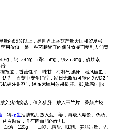
贸易量的85％以上，是世界上香菇产量大国和贸易强
有药用价值，是一种药膳皆宜的保健食品而受到人们青
g，钙124mg，磷415mg，铁25.8mg，硫胺素
的4倍。
据报道，香菇性平，味甘，有补气强身，治风破血，
认为，香菇中麦角缁醇，经日光照晒可转化为VD2而
抗癌注射剂”，经临床应用效果良好。据[敏感词]报
，放入猪油烧热，倒入猪肝，放入玉兰片、香菇片烧
油
。将
花生
油烧热后放入葱、姜，再放入精盐、鸡汤、
强身，益胃助食，并有降血脂的作用。
 ，白汤 120g ，白糖、精盐、味精、姜丝适量。先