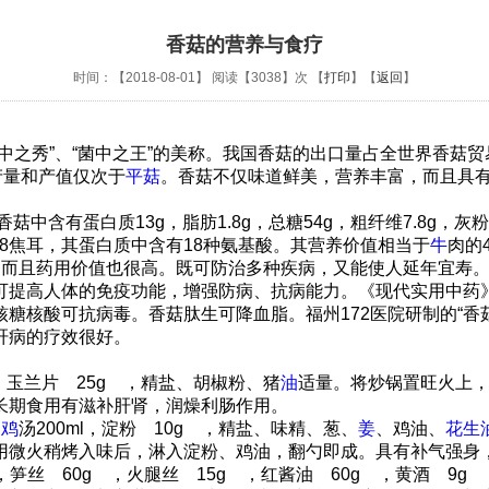
香菇的营养与食疗
时间：【2018-08-01】 阅读【3038】次 【
打印
】【
返回
】
中之秀”、“菌中之王”的美称。我国香菇的出口量占全世界香菇
产量和产值仅次于
平菇
。香菇不仅味道鲜美，营养丰富，而且具
有蛋白质13g，脂肪1.8g，总糖54g，粗纤维7.8g，灰粉4.9
1192.8焦耳，其蛋白质中含有18种氨基酸。其营养价值相当于
牛
肉
而且药用价值也很高。既可防治多种疾病，又能使人延年宜寿。
可提高人体的免疫功能，增强防病、抗病能力。《现代实用中药》
糖核酸可抗病毒。香菇肽生可降血脂。福州172医院研制的“香菇
，对肝病的疗效很好。
 ，玉兰片 25g ，精盐、胡椒粉、猪
油
适量。将炒锅置旺火上
。长期食用有滋补肝肾，润燥利肠作用。
，
鸡
汤200ml，淀粉 10g ，精盐、味精、葱、
姜
、鸡油、
花生
，用微火稍烤入味后，淋入淀粉、鸡油，翻勺即成。具有补气
笋丝 60g ，火腿丝 15g ，红酱油 60g ，黄酒 9g