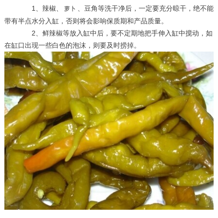
1、辣椒、
、豆角等洗干净后，一定要充分晾干，绝不能
萝卜
带有半点水分入缸，否则将会影响保质期和产品质量。
2、鲜辣椒等放入缸中后，要不定期地把手伸入缸中搅动，如
在缸口出现一些白色的泡沫，则要及时捞掉。