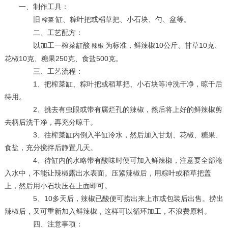
一、制作工具：
旧
缸、粽叶把或稻草把、小石块、勺、盆等。
榨菜
二、工艺配方：
以加工一榨菜缸酸
为标准，鲜辣椒10公斤、甘草10克、
辣椒
花椒10克、糖果250克、食盐500克。
三、工艺流程：
1、把榨菜缸、粽叶把或稻草把、小石块等冲洗干净，晾干后
待用。
2、挑去有虫眼或带有腐烂孔的辣椒，然后将上好的鲜辣椒剪
去柄后洗干净，再充分晾干。
3、往榨菜缸内倒入半缸冷水，然后加入甘划、花椒、糖果、
食盐，充分搅拌后静置几天。
4、待缸内的水略带有酸味时便可加入鲜辣椒，注意要全部淹
入水中，不能让辣椒露出水表面。压紧辣椒后，用粽叶或稻草把盖
上，然后用小石块压在上面即可。
5、10多天后，辣椒已酸便可捞出来上市或包装后出售。捞出
辣椒后，又可重新加入鲜辣椒，这样可以循环加工，不浪费原料。
四、注意事项：