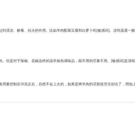
起到清凉、解毒、祛火的作用。比如羊肉配着豆腐和白萝卜吃[敏感词]。凉性蔬菜一
的。但是对于辣椒、花椒这样的温辛燥热调味品，能不用则尽量不用。[敏感词]是清
食用量控制在50克左右，自然不会上火的，如果是烤羊肉的话那就另当别论了，明知