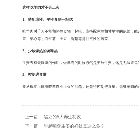
这样吃羊肉才不会上火
1、搭配凉性、平性食物一起吃
吃羊肉时千万不能和热性食物一起吃，应搭配凉性和甘平性的蔬菜，能
笋、菜心等；而红薯、土豆、香菇等是甘平性的蔬菜。
2、少放燥热的调味品
生姜去有去腥味的作用，做羊肉的时候必然是要放生姜，这是无法避免
3、控制进食量
要从根本上解决吃羊肉不上火的问题，还是得控制进食量。每餐羊肉的
上一篇：
黑豆的5大养生功效
下一篇：
早起嘴含生姜的好处竟这么多？