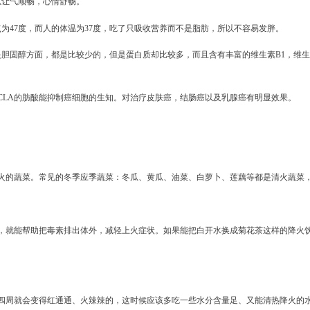
以让气顺畅，心情舒畅。
为47度，而人的体温为37度，吃了只吸收营养而不是脂肪，所以不容易发胖。
胆固醇方面，都是比较少的，但是蛋白质却比较多，而且含有丰富的维生素B1，维生
为CLA的肪酸能抑制癌细胞的生知。对治疗皮肤癌，结肠癌以及乳腺癌有明显效果。
火的蔬菜。常见的冬季应季蔬菜：冬瓜、黄瓜、油菜、白萝卜、莲藕等都是清火蔬菜
，就能帮助把毒素排出体外，减轻上火症状。如果能把白开水换成菊花茶这样的降火
四周就会变得红通通、火辣辣的，这时候应该多吃一些水分含量足、又能清热降火的