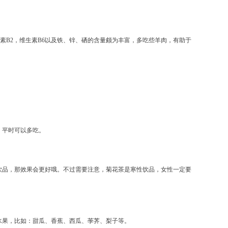
素B2，维生素B6以及铁、锌、硒的含量颇为丰富，多吃些羊肉，有助于
，平时可以多吃。
饮品，那效果会更好哦。不过需要注意，菊花茶是寒性饮品，女性一定要
水果，比如：甜瓜、香蕉、西瓜、荸荠、梨子等。