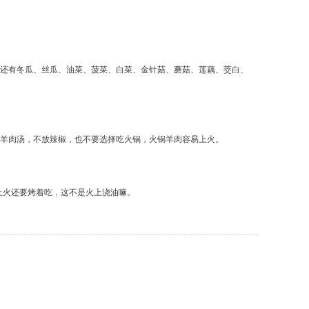
般还有冬瓜、丝瓜、油菜、菠菜、白菜、金针菇、蘑菇、莲藕、茭白、
炖羊肉汤，不放辣椒，也不要选择吃火锅，火锅羊肉容易上火。
上火还要烤着吃，这不是火上浇油嘛。