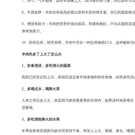
7、理气：气不顺者，如经常咳嗽之人，因为体内害气重，所以多吃可
8、不易发胖：羊肉含有很高的蛋白质和丰富的维生素。但它的脂肪熔点
9、增强免疫力：羊肉的营养价值比较高，和猪肉相比，不论从脂肪还是
身体免疫力。
10、防癌抗癌：研究表明，羊肉中存在一种抗癌物质CLA，这种被称
羊肉吃多了上火了怎么办
1、饮食清淡，多吃清火的蔬菜
既然已经意识到上火，那就应该忌食辛辣食物和热性食物，转而多吃清
2、多喝点水，喝降火茶
人体之所以会上火，就是因为燥热毒素累积在体内，如果这时候多喝水
适量喝。
3、多吃清热降火的水果
冬季皮肤很容易因为缺水而变得干燥，再加上上火，脸颊、鼻头、嘴唇