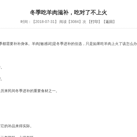
冬季吃羊肉滋补，吃对了不上火
时间：【2018-07-31】 阅读【3084】次 【
打印
】【
返回
】
季都需要补补身体。
羊肉[敏感词]是冬季进补的佳选，只是
如果吃羊肉上火了该怎么办
转。
理。
是历来民间冬季进补的重要食材之一。
其它的补品来得实际。