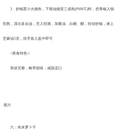
3、炒锅置小火烧热，下猪油烧室三成热(约66℃)时，把青椒入锅 ­
煎熟，漠出多氽油，烹入绍酒，加酱油、白糖、醋，转动炒锅，淋上 ­
芝麻油5克，排齐装入盘中即可 ­
≮美食特色≯ ­
形状完整，略带甜味，咸甜适口 ­
­
图片­
六：肉末萝卜干 ­