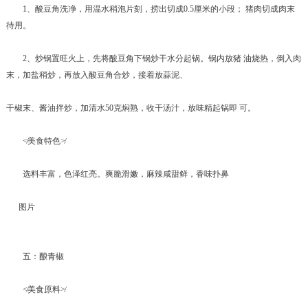
1、酸豆角洗净，用温水稍泡片刻，捞出切成0.5厘米的小段； ­猪肉切成肉末
待用。 ­
2、炒锅置旺火上，先将酸豆角下锅炒干水分起锅。锅内放猪 ­油烧热，倒入肉
末，加盐稍炒，再放入酸豆角合炒，接着放蒜泥、 ­
干椒末、酱油拌炒，加清水50克焖熟，收干汤汁，放味精起锅即 ­可。 ­
≮美食特色≯ ­
选料丰富，色泽红亮。爽脆滑嫩，麻辣咸甜鲜，香味扑鼻 ­
图片­
五：酿青椒 ­
≮美食原料≯ ­