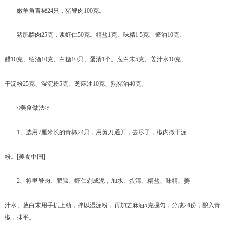
嫩羊角青椒24只，猪脊肉100克。 ­
猪肥膘肉25克，浆虾仁50克。精盐1克、味精1.5克、酱油10克、 ­
醋10克、绍酒10克、白糖10只、蛋清1个。葱白末5克、姜汁水10克、 ­
干淀粉25克、湿淀粉5克、芝麻油10克、熟猪油40克。 ­
≮美食做法≯ ­
1、选用7厘米长的青椒24只，用剪刀通开，去尽子，椒内撒干淀 ­
粉。[美食中国] ­
2、将里脊肉、肥膘、虾仁剁成泥，加水、蛋清、精盐、味精、姜 ­
汁水、葱白末用手抓上劲，拌以湿淀粉，再加芝麻油5克搅匀，分成24份，酿入青
椒，抹平。 ­