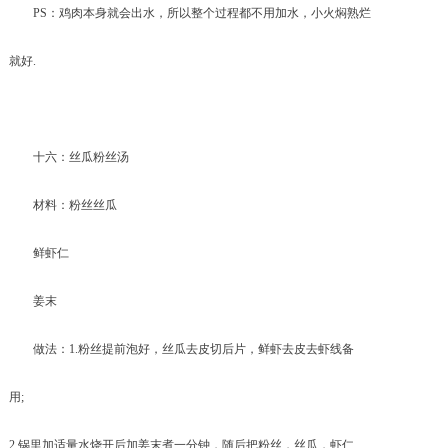
PS：鸡肉本身就会出水，所以整个过程都不用加水，小火焖熟烂 ­
就好. ­
十六：丝瓜粉丝汤 ­
材料：粉丝丝瓜 ­
鲜虾仁 ­
姜末 ­
做法：1.粉丝提前泡好，丝瓜去皮切后片，鲜虾去皮去虾线备 ­
用; ­
2.锅里加适量水烧开后加姜末煮一分钟，随后把粉丝，丝瓜，虾仁 ­