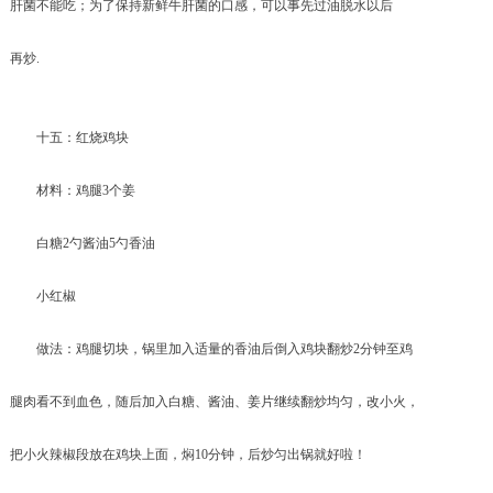
肝菌不能吃；为了保持新鲜牛肝菌的口感，可以事先过油脱水以后 ­
再炒. ­
十五：红烧鸡块 ­
材料：鸡腿3个姜 ­
白糖2勺酱油5勺香油 ­
小红椒 ­
做法：鸡腿切块，锅里加入适量的香油后倒入鸡块翻炒2分钟至鸡 ­
腿肉看不到血色，随后加入白糖、酱油、姜片继续翻炒均匀，改小火， ­
把小火辣椒段放在鸡块上面，焖10分钟，后炒匀出锅就好啦！ ­