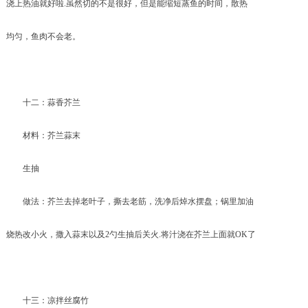
浇上热油就好啦.虽然切的不是很好，但是能缩短蒸鱼的时间，散热 ­
均匀，鱼肉不会老。 ­
十二：蒜香芥兰 ­
材料：芥兰蒜末 ­
生抽 ­
做法：芥兰去掉老叶子，撕去老筋，洗净后焯水摆盘；锅里加油 ­
烧热改小火，撒入蒜末以及2勺生抽后关火.将汁浇在芥兰上面就OK了 ­
­
十三：凉拌丝腐竹 ­