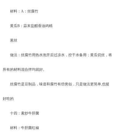
材料：A：丝腐竹 ­
黄瓜B：蒜末盐醋香油鸡精 ­
葱丝 ­
做法：丝腐竹用热水泡开后过凉水，控干水备用；黄瓜切丝，将 ­
所有的材料混合拌均就好。 ­
丝腐竹是豆制品，味道和腐竹有些类似，只是做法更简单,也挺 ­
好吃的 ­
十四：素炒牛肝菌 ­
材料：牛肝菌红椒 ­