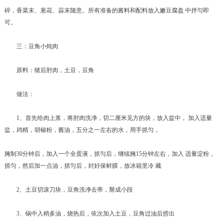
碎，香菜末、葱花、蒜末随意。所有准备的酱料和配料放入嫩豆腐盘 ­中拌匀即
可。 ­
三：豆角小炖肉 ­
原料：猪后肘肉，土豆，豆角 ­
做法： ­
1、首先给肉上浆，将肘肉洗净，切二厘米见方的块，放入盆中， ­加入适量
盐，鸡精，胡椒粉，酱油，五分之一左右的水，用手抓匀， ­
腌制30分钟后，加入一个全蛋液，抓匀后，继续腌15分钟左右，加入 ­适量淀粉，
抓匀，然后加一点油，抓匀后，封好保鲜膜，放冰箱里冷 ­藏 ­
2、土豆切滚刀块，豆角洗净去蒂，掰成小段 ­
3、锅中入稍多油，烧热后，依次加入土豆，豆角过油后捞出 ­