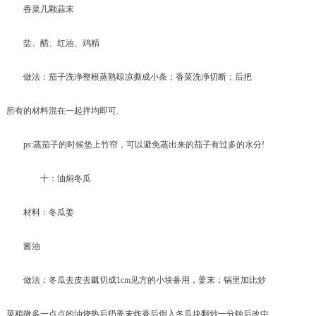
香菜几颗蒜末 ­
盐、醋、红油、鸡精 ­
做法：茄子洗净整根蒸熟晾凉撕成小条；香菜洗净切断；后把 ­
所有的材料混在一起拌均即可. ­
ps:蒸茄子的时候垫上竹帘，可以避免蒸出来的茄子有过多的水分! ­
十：油焖冬瓜 ­
材料：冬瓜姜 ­
酱油 ­
做法：冬瓜去皮去瓤切成1cm见方的小块备用，姜末；锅里加比炒 ­
菜稍微多一点点的油烧热后扔姜末炸香后倒入冬瓜块翻炒一分钟后改中 ­